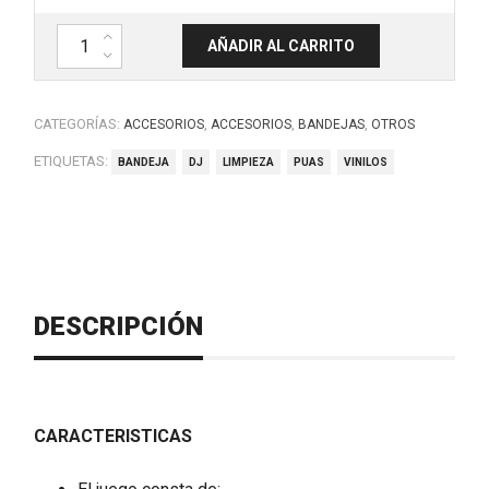
Set de limpieza para discos de vinilos y púas, CLEANING SET. RELOO
AÑADIR AL CARRITO
CATEGORÍAS:
,
,
,
ACCESORIOS
ACCESORIOS
BANDEJAS
OTROS
ETIQUETAS:
BANDEJA
DJ
LIMPIEZA
PUAS
VINILOS
DESCRIPCIÓN
CARACTERISTICAS