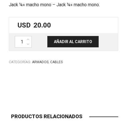
Jack ¼» macho mono – Jack ¼» macho mono.
USD
20.00
Pack de 6 cables con conectores Jack ¼" acodados. Varios colores
AÑADIR AL CARRITO
CATEGORÍAS:
,
ARMADOS
CABLES
PRODUCTOS RELACIONADOS