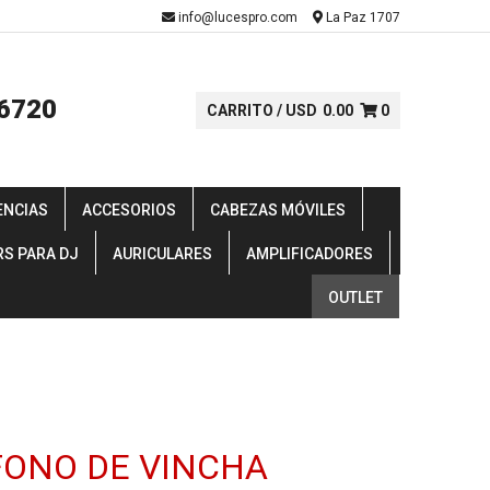
-
info@lucespro.com
La Paz 1707
6720
CARRITO /
USD
0.00
0
ENCIAS
ACCESORIOS
CABEZAS MÓVILES
RS PARA DJ
AURICULARES
AMPLIFICADORES
OUTLET
ONO DE VINCHA