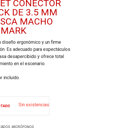
RET CONECTOR
CK DE 3.5 MM
OSCA MACHO
 MARK
n diseño ergonómico y un firme
ión. Es adecuado para espectáculos
asa desapercibido y ofrece total
miento en el escenario.
r incluido.
Sin existencias
OTADO
,
EADOS
MICRÓFONOS