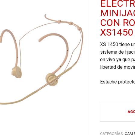
ELECT
MINIJA
CON R
XS1450
XS 1450 tiene u
sistema de fijac
en vivo ya que p
libertad de movi
Estuche protecto
AG
CATEGORÍAS:
CABL