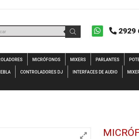
ueda
2929 
uctos
ROLADORES
MICRÓFONOS
MIXERS
PARLANTES
POT
IEBLA
CONTROLADORES DJ
INTERFACES DE AUDIO
MIXE
MICRÓF