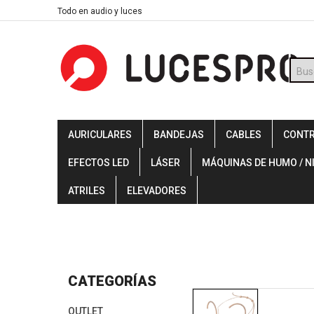
Skip
Todo en audio y luces
to
content
Búsq
de
prod
AURICULARES
BANDEJAS
CABLES
CONT
EFECTOS LED
LÁSER
MÁQUINAS DE HUMO / N
ATRILES
ELEVADORES
CATEGORÍAS
OUTLET