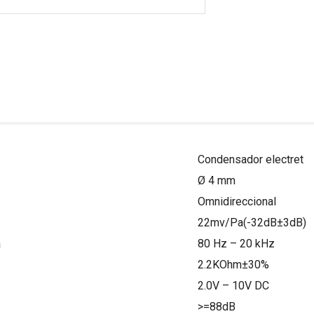
Condensador electret
Ø 4 mm
Omnidireccional
22mv/Pa(-32dB±3dB)
a
80 Hz – 20 kHz
2.2KOhm±30%
2.0V – 10V DC
>=88dB