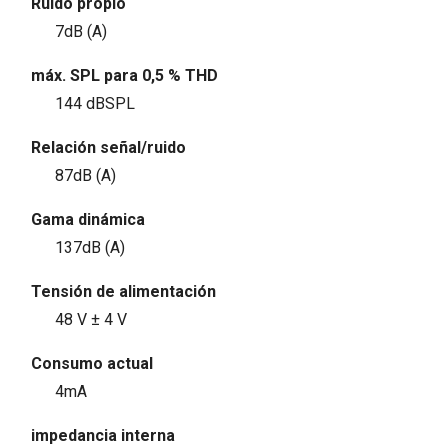
Ruido propio
7dB (A)
máx. SPL para 0,5 % THD
144 dBSPL
Relación señal/ruido
87dB (A)
Gama dinámica
137dB (A)
Tensión de alimentación
48 V ± 4 V
Consumo actual
4mA
impedancia interna