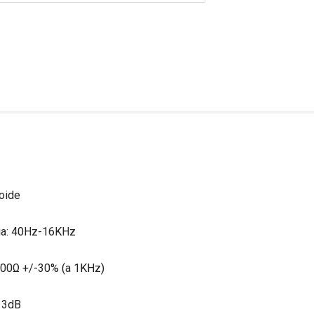
ioide
cia: 40Hz-16KHz
 200Ω +/-30% (a 1KHz)
- 3dB