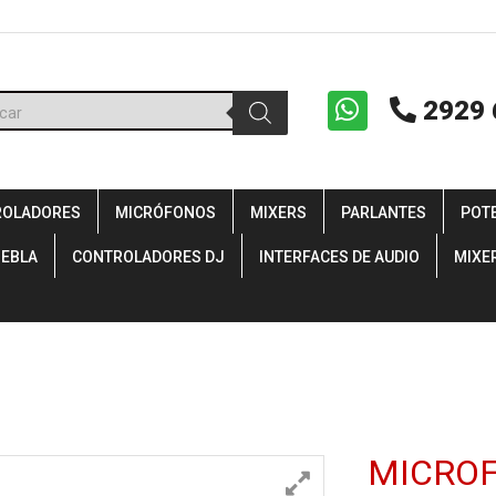
ueda
2929 
uctos
ROLADORES
MICRÓFONOS
MIXERS
PARLANTES
POT
IEBLA
CONTROLADORES DJ
INTERFACES DE AUDIO
MIXE
MICROF