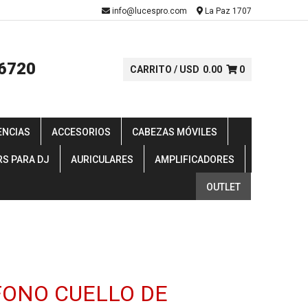
-
info@lucespro.com
La Paz 1707
6720
CARRITO /
USD
0.00
0
ENCIAS
ACCESORIOS
CABEZAS MÓVILES
RS PARA DJ
AURICULARES
AMPLIFICADORES
OUTLET
ONO CUELLO DE