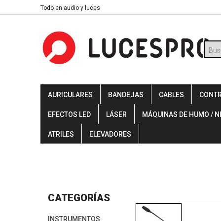
Skip
Todo en audio y luces
to
content
Búsq
de
prod
AURICULARES
BANDEJAS
CABLES
CONT
EFECTOS LED
LÁSER
MÁQUINAS DE HUMO / N
ATRILES
ELEVADORES
CATEGORÍAS
INSTRUMENTOS