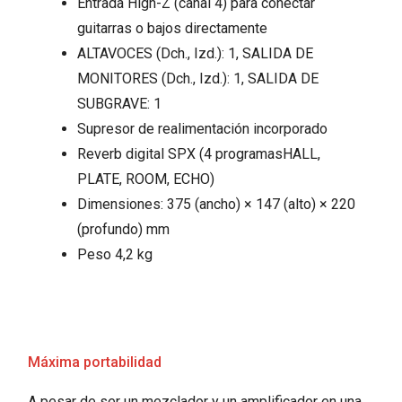
Entrada High-Z (canal 4) para conectar
guitarras o bajos directamente
ALTAVOCES (Dch., Izd.): 1, SALIDA DE
MONITORES (Dch., Izd.): 1, SALIDA DE
SUBGRAVE: 1
Supresor de realimentación incorporado
Reverb digital SPX (4 programasHALL,
PLATE, ROOM, ECHO)
Dimensiones: 375 (ancho) × 147 (alto) × 220
(profundo) mm
Peso 4,2 kg
Máxima portabilidad
A pesar de ser un mezclador y un amplificador en una