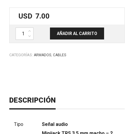
USD
7.00
Cable audio aux TRS 1/8 estéreo a 2 TS plug 1/4 Macho 1.5mt. MAR
AÑADIR AL CARRITO
CATEGORÍAS:
,
ARMADOS
CABLES
DESCRIPCIÓN
Tipo
Señal audio
Minijack TRS 3.5 mm macho – 2